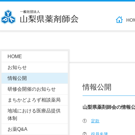
HO
HOME
お知らせ
情報公開
情報公開
研修会開催のお知らせ
まちかどよろず相談薬局
山梨県薬剤師会の情報
地域における医療品提供
体制
①
定款
お薬Q&A
②
役員名簿