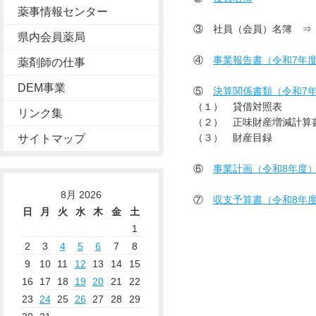
薬事情報センター
③ 社員（会員）名簿 
県内会員薬局
④
事業報告書（令和7年
薬剤師の仕事
DEM事業
⑤
決算関係書類（令和7
（１） 貸借対照表
リンク集
（２） 正味財産増減計算
（３） 財産目録
サイトマップ
⑥
事業計画（令和8年度
8月 2026
⑦
収支予算書（令和8年
日
月
火
水
木
金
土
1
2
3
4
5
6
7
8
9
10
11
12
13
14
15
16
17
18
19
20
21
22
23
24
25
26
27
28
29