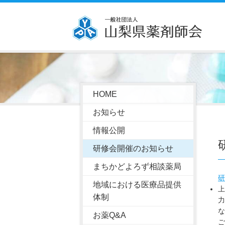
HOME
お知らせ
情報公開
研修会開催のお知らせ
まちかどよろず相談薬局
研
地域における医療品提供
上
体制
力
な
お薬Q&A
ご