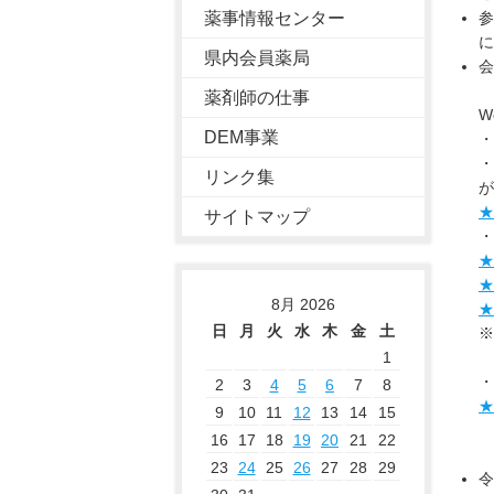
薬事情報センター
参
に
県内会員薬局
会
薬剤師の仕事
W
DEM事業
・
・
リンク集
が
★
サイトマップ
・
★
★
8月 2026
★
日
月
火
水
木
金
土
※
1
・
2
3
4
5
6
7
8
★
9
10
11
12
13
14
15
16
17
18
19
20
21
22
23
24
25
26
27
28
29
令