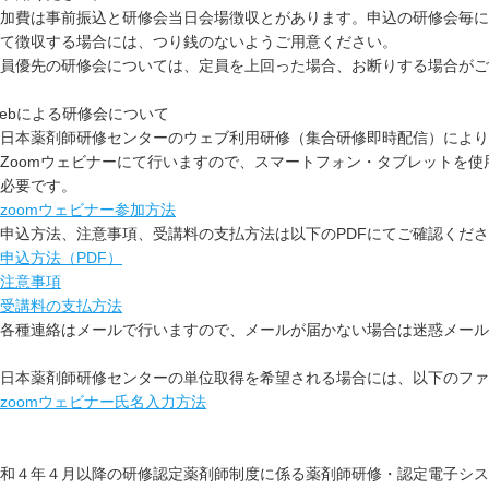
加費は事前振込と研修会当日会場徴収とがあります。申込の研修会毎に
て徴収する場合には、つり銭のないようご用意ください。
員優先の研修会については、定員を上回った場合、お断りする場合がご
ebによる研修会について
日本薬剤師研修センターのウェブ利用研修（集合研修即時配信）により
Zoomウェビナーにて行いますので、スマートフォン・タブレットを
必要です。
zoomウェビナー参加方法
申込方法、注意事項、受講料の支払方法は以下のPDFにてご確認くだ
申込方法（PDF）
注意事項
受講料の支払方法
各種連絡はメールで行いますので、メールが届かない場合は迷惑メール
日本薬剤師研修センターの単位取得を希望される場合には、以下のファ
zoomウェビナー氏名入力方法
和４年４月以降の研修認定薬剤師制度に係る薬剤師研修・認定電子シス