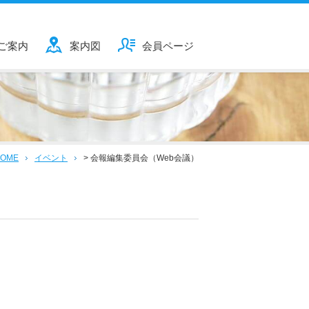
ご案内
案内図
会員ページ
OME
イベント
>
会報編集委員会（Web会議）