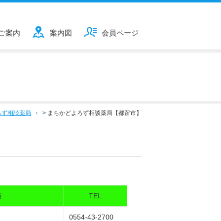
ご案内
案内図
会員ページ
ろず相談薬局
>
まちかどよろず相談薬局【都留市】
所
TEL
７
0554-43-2700