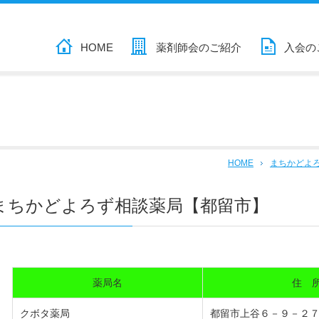
HOME
薬剤師会のご紹介
入会の
HOME
まちかどよ
まちかどよろず相談薬局【都留市】
薬局名
住 
クボタ薬局
都留市上谷６－９－２