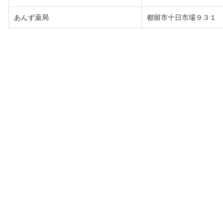
あんず薬局
都留市十日市場９３１