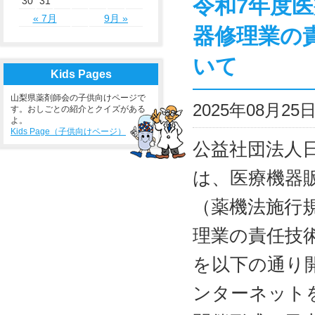
令和7年度
30
31
« 7月
9月 »
器修理業の
いて
Kids Pages
山梨県薬剤師会の子供向けページで
2025年08月2
す。おしごとの紹介とクイズがある
よ。
Kids Page（子供向けページ）
公益社団法人
は、医療機器
（薬機法施行規
理業の責任技
を以下の通り
ンターネット