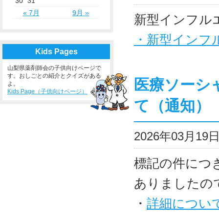
30
31
« 7月
9月 »
新型インフル
・新型インフ
Kids Pages
山梨県薬剤師会の子供向けページで
す。おしごとの紹介とクイズがある
医療ソーシ
よ。
Kids Page（子供向けページ）
て（通知）
2026年03月1
標記の件につ
ありましたの
・
詳細につい